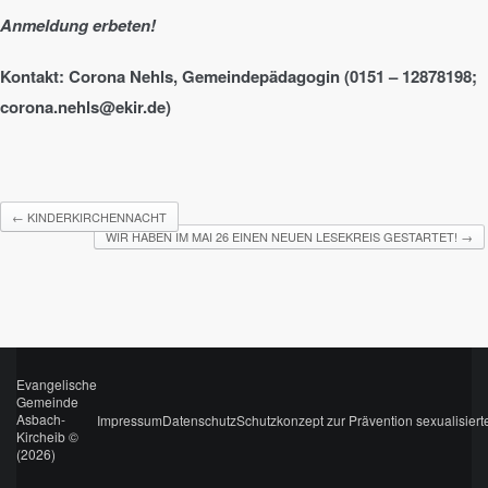
Anmeldung erbeten!
Kontakt: Corona Nehls, Gemeindepädagogin (0151 – 12878198;
corona.nehls@ekir.de)
←
KINDERKIRCHENNACHT
WIR HABEN IM MAI 26 EINEN NEUEN LESEKREIS GESTARTET!
→
Evangelische
Gemeinde
Asbach-
Impressum
Datenschutz
Schutzkonzept zur Prävention sexualisiert
Kircheib ©
(2026)