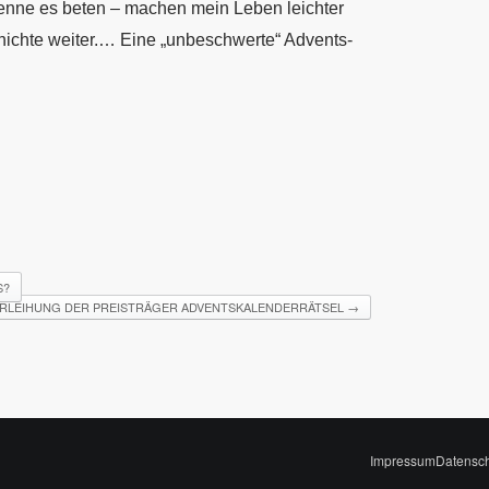
enne es beten – machen mein Leben leichter
chichte weiter.… Eine „unbeschwerte“ Advents-
S?
RLEIHUNG DER PREISTRÄGER ADVENTSKALENDERRÄTSEL
→
Impressum
Datensc