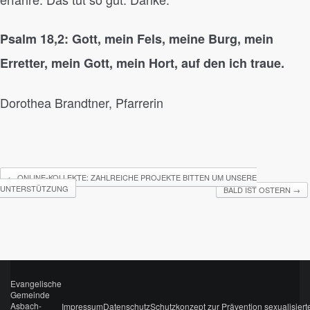
Psalm 18,2: Gott, mein Fels, meine Burg, mein
Erretter, mein Gott, mein Hort, auf den ich traue.
Dorothea Brandtner, Pfarrerin
←
ONLINE-KOLLEKTE: ZAHLREICHE PROJEKTE BITTEN UM UNSERE
UNTERSTÜTZUNG
BALD IST OSTERN
→
Evangelische
Gemeinde
Asbach-
Impressum
Datenschutz
Schutzkonzept zur Prävention sexualisiert