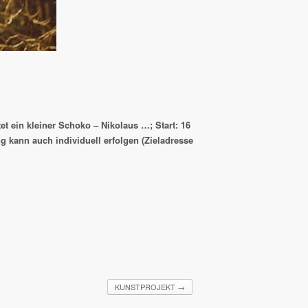
 ein kleiner Schoko – Nikolaus …; Start: 16
kann auch individuell erfolgen (Zieladresse
KUNSTPROJEKT
→