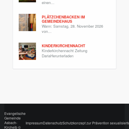
einen…
PLÄTZCHENBACKEN IM
GEMEINDEHAUS
Wann: Samstag, 28. November 2026
von…
KINDERKIRCHENNACHT
Kinderkirchennacht Zeitung
DariaHerunterladen
Evangelische
Gemeinde
Asbach-
Impressum
Datenschutz
Schutzkonzept zur Prävention sexualisiert
Kircheib ©