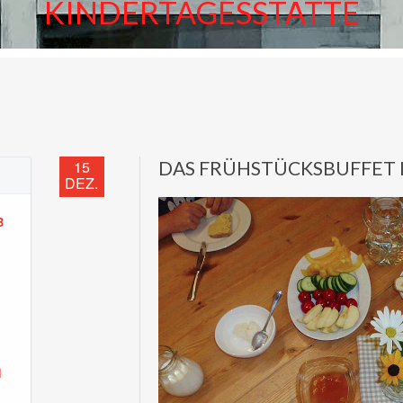
KINDERTAGESSTÄTTE
15
DAS FRÜHSTÜCKSBUFFET 
DEZ.
B
N